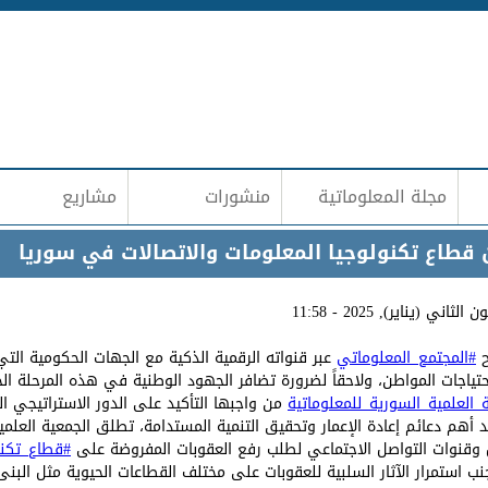
Jump to navigation
مجلة المعلوماتية
منشورات
مشاريع
 قطاع تكنولوجيا المعلومات والاتصالات في سوريا
ح
#المجتمع_المعلوماتي
عبر قنواته الرقمية الذكية مع الجهات الحكومية التي
تياجات المواطن، ولاحقاً لضرورة تضافر الجهود الوطنية في هذه المرحلة ال
_العلمية_السورية_للمعلوماتية
من واجبها التأكيد على الدور الاستراتيجي ا
 أهم دعائم إعادة الإعمار وتحقيق التنمية المستدامة، تطلق الجمعية العلمي
قنوات التواصل الاجتماعي لطلب رفع العقوبات المفروضة على
#قطاع_تكنو
ب استمرار الآثار السلبية للعقوبات على مختلف القطاعات الحيوية مثل البنى 