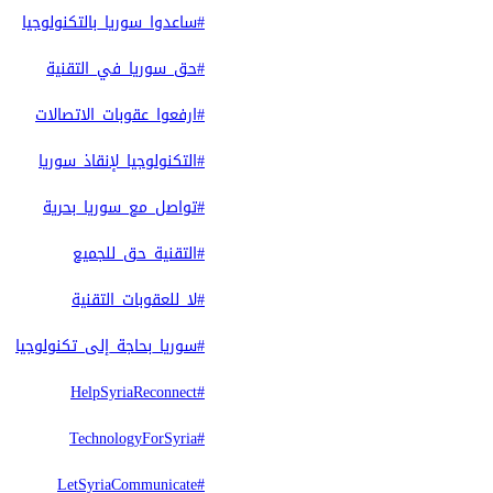
#ساعدوا_سوريا_بالتكنولوجيا
#حق_سوريا_في_التقنية
#ارفعوا_عقوبات_الاتصالات
#التكنولوجيا_لإنقاذ_سوريا
#تواصل_مع_سوريا_بحرية
#التقنية_حق_للجميع
#لا_للعقوبات_التقنية
#سوريا_بحاجة_إلى_تكنولوجيا
#HelpSyriaReconnect
#TechnologyForSyria
#LetSyriaCommunicate