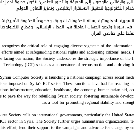
اني والإغاثي والوصول إلى المعرفة والتطور العلمي؛ لتكون خطوة نحو إعادة
دام التكنولوجيا لتحقيق الاستقرار الإقليمي وتعزيز التعاون الدولي.
ة السورية للمعلوماتية رسالة للحكومات الدولية، وخصوصاً الحكومة الأمريكية؛
ت في سوريا وتدعو الجهات العاملة في المجال الإنساني، وقطاع التكنولوجيا،
غط على صانعي القرار.
ecognizes the critical role of engaging diverse segments of the information 
efforts aimed at safeguarding national rights and addressing citizens' needs. I
es facing our nation, the Society underscores the strategic importance of th
Technology (ICT) sector as a cornerstone of reconstruction and a driving fo
 Syrian Computer Society is launching a national campaign across social med
ctions imposed on Syria's ICT sector. These sanctions have had far-reaching n
ions infrastructure, education, healthcare, the economy, humanitarian aid, ac
 to pave the way for rebuilding Syrian society, fostering sustainable develo
as a tool for promoting regional stability and streng
uter Society calls on international governments, particularly the United Stat
e ICT sector in Syria. The Society further urges humanitarian organizations, te
 this effort, lend their support to the campaign, and advocate for change by e