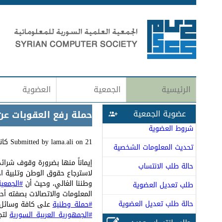
الرئيسية
الجمعية
العضوية
عضوية الجمعية
حملة رفع العقوبات عن
شروط العضوية
21 كانون الثاني (يناير), 2025 - 11:58
on
lama.ali
Submitted by
تحديث المعلومات الشخصية
إيماناً منها بضرورة وقوف شرائ
حالة طلب الانتساب
لاسترجاع حقوق الوطن وتلبية اح
وطننا الغالي، وحيث أن
#الجمعية
طلب تعديل العضوية
المعلومات والاتصالات بصفته أحد
حالة طلب تعديل العضوية
#حملة_وطنية
على كافة وسائل و
#الجمهورية_العربية_السورية
لتجن