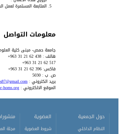
المتابعة المستمرة لعمل الش
معلومات التواصل
جامعة حمص- مبنى كلية العلوم
هاتف : 438 62 21 31 963+
517 62 21 31 963+
فاكس: 396 62 21 31 963+
ص. ب : 5030
بريد الكتروني :
ms87@gmail.com
الموقع الالكتروني :
tor-homs.org
حول الجمعية
العضوية
منشورا
النظام الداخلي
شروط العضوية
مجلة المع