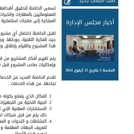
طلب انتساب جديد
تسعى الحاضنة لتحقيق أهدافها ع
المعلوماتيين بالمهارات والخبر
أخبار مجلس الإدارة
المبتكرة إلى منتجات استثماري
تقبل الحاضنة احتضان أي مشروع
حيث الفكرة التقنية، جودتها، 
هذا المشروع والقيام بإطلاق وإد
يتم تقييم أفكار المشاريع من ق
وإمكانيات صاحب المشروع قبل ق
الجلسة 3 بتاريخ 25 أيلول 2024
تقدم الحاضنة العديد من الخدم
نجاحها، من هذه الخدمات :
المكان الذي يتمتع بكونه م
البنية التحتية من التجهيز
الاستشارات المهنية التي 
ذلك يتم من قبل شركات است
النشاطات و الندوات و المع
لتعريف الجهات المهتمة و 
ترويج هذه الأعمال .