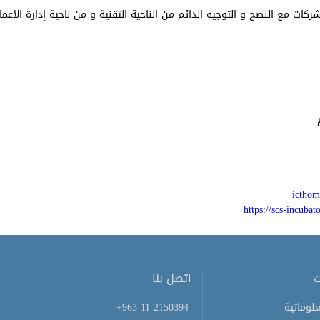
ركات مع النصح و التوجيه الدائم من الناحية التقنية و من ناحية إدارة الأعما
ictho
https://scs-incuba
ت
اتصل بنا
لوماتية
+963 11 2150394