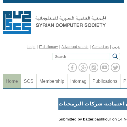
Jump to navigation
عربي
|
Contact us
|
Advanced search
|
IT dictionary
|
Login
Home
SCS
Membership
Infomag
Publications
P
 اعتمادية شركات البرمجيات
Submitted by
batter.bashkour
on
14 N