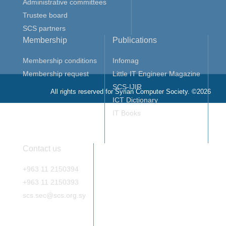
Administrative committees
Trustee board
SCS partners
Membership
Publications
Membership conditions
Infomag
Membership request
Little IT Engineer Magazine
SCS-IJIR
All rights reserved for Syrian Computer Society. ©2026
ICT Dictionary
IT Books
Contact us
+963 11 2150394
+963 11 2150393
scs.sec@scs.org.sy