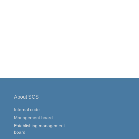
About SCS
Internal code
Management board
Establishing management
board