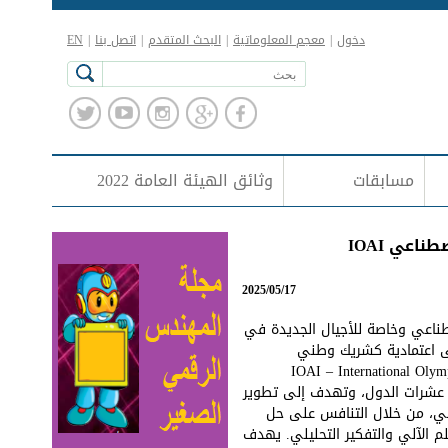
دخول
|
معجم المعلوماتية
|
البحث المتقدم
|
اتصل بنا
|
EN
مسابقات
وثائق الهيئة العامة 2022
اعي IOAI
2025/05/17
طناعي وخاصة للأجيال الجديدة في
لى اعتمادية كشريك وطني
ناعي (IOAI – International Olympiad in Artificial
شاركة عشرات الدول، وتهدف إلى تطوير
اعي، من خلال التنافس على حل
م الآلي والتفكير التحليلي. يهدف