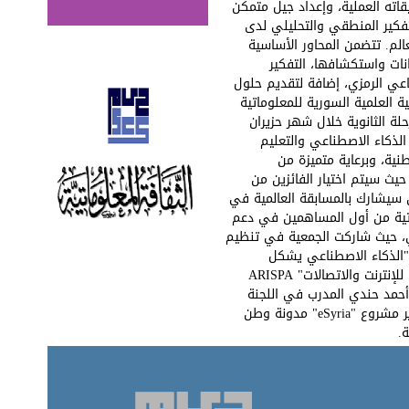
قاته العملية، وإعداد جيل متمكن
لتفكير المنطقي والتحليلي لدى
الم. تتضمن المحاور الأساسية
تحليل البيانات واستكشافها، التفكير
عي الرمزي، إضافة لتقديم حلول
العلمية السورية للمعلوماتية
لة الثانوية خلال شهر حزيران
 الذكاء الاصطناعي والتعليم
نية، وبرعاية متميزة من
حيث سيتم اختيار الفائزين من
 سيشارك بالمسابقة العالمية في
لمعلوماتية من أول المساهمين في دعم
ي، حيث شاركت الجمعية في تنظيم
 "الذكاء الاصطناعي يشكل
مستقبل الاقتصاد السوري" بالتعاون مع "الاتحاد العربي للإنترنت والاتصالات" ARISPA
 أحمد حندي المدرب في اللجنة
الإدارية بدمشق في الجمعية العلمية السورية للمعلوماتية، ومدير الفعالية المهندس أحمد فراس حمادة مدير مشروع "eSyria" مدونة وطن
.