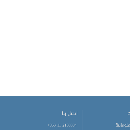
ت
اتصل بنا
لوماتية
+963 11 2150394