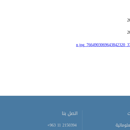
ت
اتصل بنا
لوماتية
+963 11 2150394