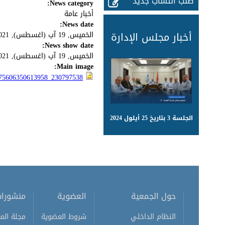
طلب انتساب جديد
News category:
أخبار عامة
News date:
أخبار مجلس الإدارة
الخميس, 19 آب (اغسطس), 2021
News show date:
الخميس, 19 آب (اغسطس), 2021
Main image:
230797538_375606350613958_7664903069643842320_n.jpg
الجلسة 3 بتاريخ 25 أيلول 2024
حول الجمعية
العضوية
منشورا
النظام الداخلي
شروط العضوية
مجلة المع