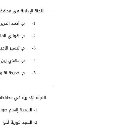
· اللجنة الإدارية في محاف
1- م. أحمد الحريري (رئيساً)
2- م. هواري الملحم
3- م. تيسير الزعبي
4- م. عهدي زين العابدين
5- م. خديجة نقاوة
·
اللجنة الإدارية في محافظ
1- السيدة إلهام صورخان (رئيساً)
2- السيد كورية أحو