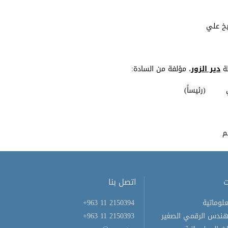
ظة
دير الزور
، مؤلفة من السادة:
ت
اتصل بنا
لوماتية
+963 11 2150394
هندس الرقمي الصغير
+963 11 2150393