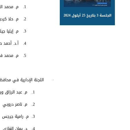
1. م. محمد العابد (رئيساً)
الجلسة 3 بتاريخ 25 أيلول 2024
2. م. حلا كردوش
3. م. إيليا جيلو
4. أ.د. أحمد حاج درويش
5. م. محمد فراس الجاسم
· اللجنة الإدارية في محاف
1. م. عبد الرزاق ويس (رئيساً)
2. م. ناصر دروبي
3. م. رامية جرجس
4. د. يمان الغازي