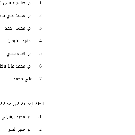
1. م. صلاح عيسى (رئيساً)
2. م. محمد علي قاطرجي
3. م. محسن حمد
4. مفيد سليمان
5. م. هناء سني
6. م. محمد عزيز بركات
7. علي محمد
· اللجنة الإدارية في محاف
1- م. مجيد برشيني (رئيساً)
2- م. منير النمر