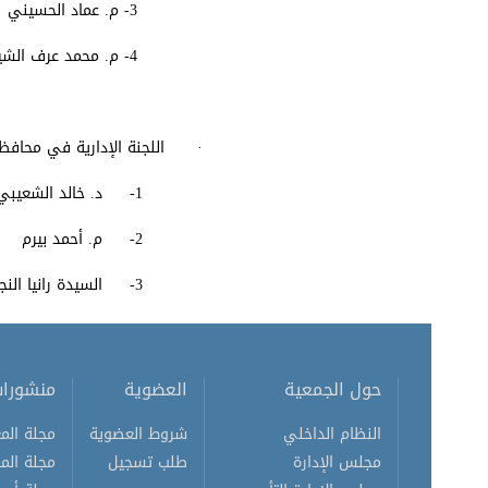
3- م. عماد الحسيني
4- م. محمد عرف الشيخ علي
· اللجنة الإدارية في محاف
1- د. خالد الشعيبي (رئيساً)
2- م. أحمد بيرم
3- السيدة رانيا النجم
حول الجمعية
العضوية
منشورا
النظام الداخلي
شروط العضوية
مجلة المع
مجلس الإدارة
طلب تسجيل
مجلة الم