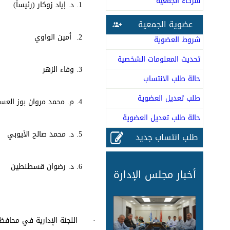
شركاء الجمعية
1. د. إياد زوكار (رئيساً)
عضوية الجمعية
2. أمين الواوي
شروط العضوية
تحديث المعلومات الشخصية
3. وفاء الزهر
حالة طلب الانتساب
طلب تعديل العضوية
4. م. محمد مروان بوز العسل
حالة طلب تعديل العضوية
5. د. محمد صالح الأيوبي
طلب انتساب جديد
6. د. رضوان قسطنطين
أخبار مجلس الإدارة
· اللجنة الإدارية في محاف