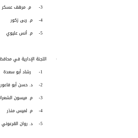
3- م. مرهف عسكر
4- م. ربى زكور
5- م. أنس عليوي
· اللجنة الإدارية في محاف
1- رشاد أبو سعدة (رئيساً)
2- د. حسن أبو فاعور
3- م. ميسون الشعراني
4- م. لميس منذر
5- د. روان القرعوني