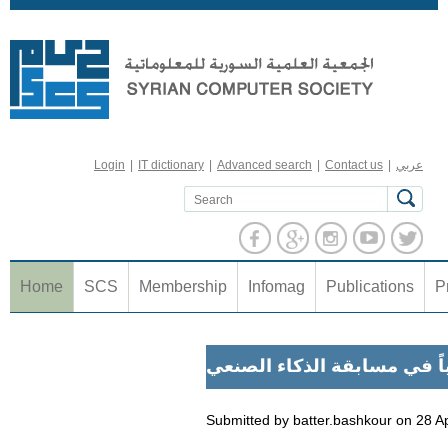
Jump to navigation
عربي
|
Contact us
|
Advanced search
|
IT dictionary
|
Login
Home
SCS
Membership
Infomag
Publications
P
اً في مسابقة الذكاء الصنعي
Submitted by
batter.bashkour
on
28 Ap