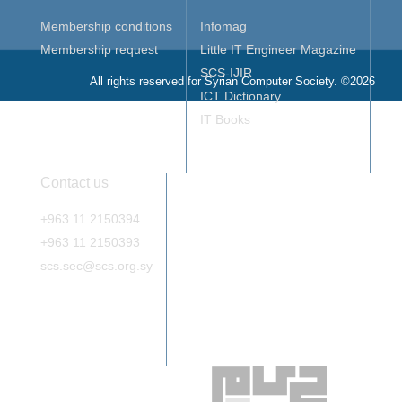
Membership conditions
Infomag
Membership request
Little IT Engineer Magazine
SCS-IJIR
All rights reserved for Syrian Computer Society. ©2026
ICT Dictionary
IT Books
Contact us
+963 11 2150394
+963 11 2150393
scs.sec@scs.org.sy