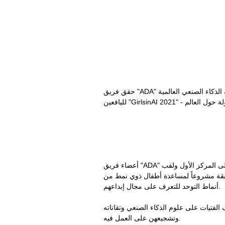
حقق فريق "ADA" من نادي الذكاء الصنعي في الجمعية العلمية السورية للمعلوماتية فرع اللاذقية المرتبة الأولى في مسابقة الذكاء الصنعي العالمية
أعضاء فريق "ADA" الحائز على المركز الأول ولقب "AI ethics Award" هم: علي سعود، ميس مقوص، زينب يوسف من الصف الأول الثانوي، وهزار
ابقة مشروعاً لمساعدة أطفال ذوي نمط من
أنماط التوحد للتعرف على مجال إبداعهم.
هم من الإناث بهدف تعريف الفتيات على علوم الذكاء الصنعي وتقاناته
وتشجيعهن على العمل فيه.