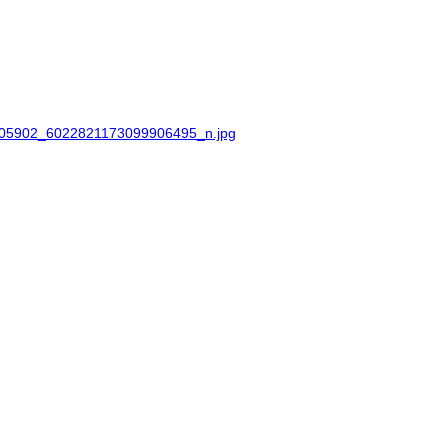
05902_6022821173099906495_n.jpg