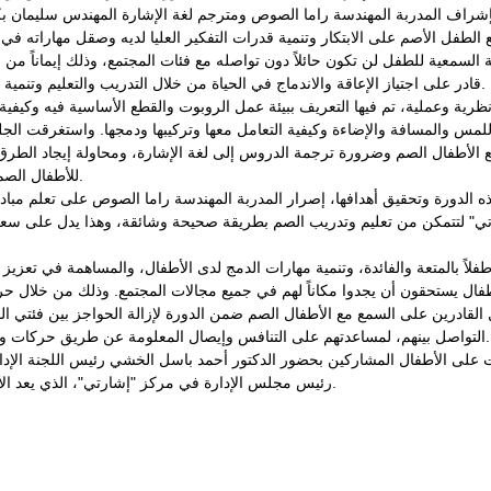
1 إلى 12 سنة، بإشراف المدربة المهندسة راما الصوص ومترجم لغة الإشارة المهندس سليم
الطفل الأصم على الابتكار وتنمية قدرات التفكير العليا لديه وصقل مهاراته في
اقة السمعية للطفل لن تكون حائلاً دون تواصله مع فئات المجتمع، وذلك إيماناً من ا
قادر على اجتياز الإعاقة والاندماج في الحياة من خلال التدريب والتعليم وتنمية المهارات وتبادل الخبرات والتعاون.
جلسة تدريبية نظرية وعملية، تم فيها التعريف ببيئة عمل الروبوت والقطع الأساسية فيه وك
مس والمسافة والإضاءة وكيفية التعامل معها وتركيبها ودمجها. واستغرقت الجلس
ع الأطفال الصم وضرورة ترجمة الدروس إلى لغة الإشارة، ومحاولة إيجاد الطرق
للأطفال الصم الذين لم يتعلموا لغة الإشارة بعد.
ه الدورة وتحقيق أهدافها، إصرار المدربة المهندسة راما الصوص على تعلم مباد
تي" لتتمكن من تعليم وتدريب الصم بطريقة صحيحة وشائقة، وهذا يدل على س
يزت الدورة التي شارك فيها 14 طفلاً بالمتعة والفائدة، وتنمية مهارات الدمج لدى الأطفال، والمساهمة 
لأطفال يستحقون أن يجدوا مكاناً لهم في جميع مجالات المجتمع. وذلك من خلال 
القادرين على السمع مع الأطفال الصم ضمن الدورة لإزالة الحواجز بين فئتي 
التواصل بينهم، لمساعدتهم على التنافس وإيصال المعلومة عن طريق حركات وإشارات يفهمها الأطفال فيما بينهم.
ات على الأطفال المشاركين بحضور الدكتور أحمد باسل الخشي رئيس اللجنة الإد
رئيس مجلس الإدارة في مركز "إشارتي"، الذي يعد الأول من نوعه على مستوى سورية.