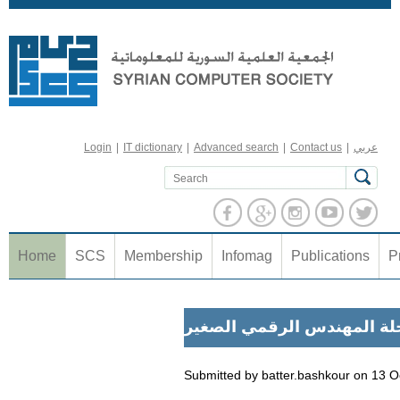
Jump to navigation
عربي
|
Contact us
|
Advanced search
|
IT dictionary
|
Login
Home
SCS
Membership
Infomag
Publications
P
Submitted by
batter.bashkour
on
13 O