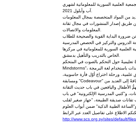
معية العلمية السورية للمعلوماتية لشهري
آب وأيلول 2021.
عديد من المواد المتخصصة بمجال المعلومات
ة عن طريق إصدار المنشورات في مجال تقانة
المعلومات والاتصالات.
عن ضرورة البداية القوية والصحيحة للطلاب
ة العلمية السورية للمعلوماتية في مركزها
الخاص بالتدريب والتأهيل بدمشق.
عليميةً حول التحكم بالصوت في المتحكم "Lego
Mindstorms"، وأخرى عن كتابة برنامج تحويل بين الوحدات باستخدام لغة البرمجة C++، إلى جانب مجموعة من المواد العلمية والتعليمية المنوّعة
علمية، ورحلة اختراع أوّل فأرة حاسوبية،
ومسابقة "Codeavour" للأطفال في مجال الذكاء الصنعي ضمن باب محطات رقمية، و"انفوغراف" حول تنظيم وإدارة الوقت، إضافةً إلى العديد من
ات، و"كتبي المدرسية الإلكترونية" في باب
 تقانات صديقة الطبيعة، "جهاز صغير لقلب
http://www.scs.org.sy/sites/defau