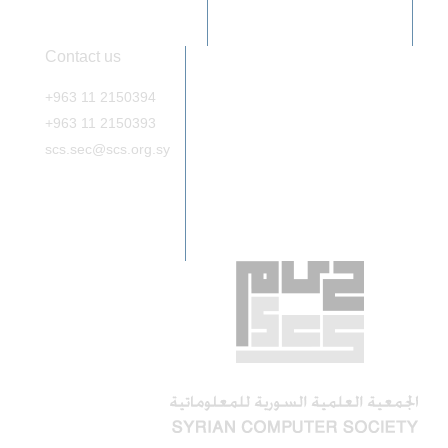
Contact us
+963 11 2150394
+963 11 2150393
scs.sec@scs.org.sy