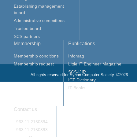
Establishing management
board
Administrative committees
Trustee board
SCS partners
Membership
Publications
Membership conditions
Infomag
Membership request
Little IT Engineer Magazine
SCS-IJIR
All rights reserved for Syrian Computer Society. ©2026
ICT Dictionary
IT Books
Contact us
+963 11 2150394
+963 11 2150393