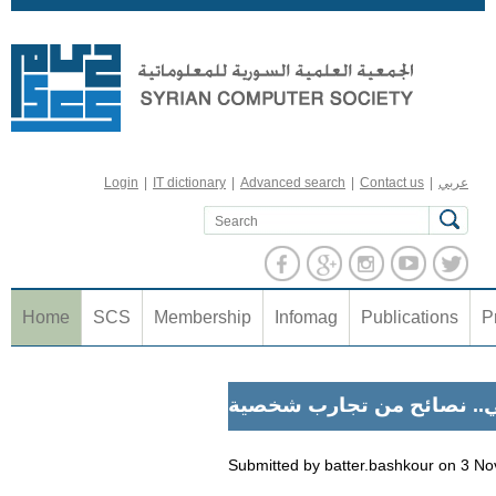
Jump to navigation
عربي
|
Contact us
|
Advanced search
|
IT dictionary
|
Login
Home
SCS
Membership
Infomag
Publications
P
.. نصائح من تجارب شخصية
Submitted by
batter.bashkour
on
3 No