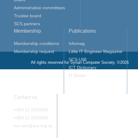
Administrative committees
Trustee board
SCS partners
Membership
Publications
Membership conditions
Infomag
Membership request
Little IT Engineer Magazine
SCS-IJIR
All rights reserved for Syrian Computer Society. ©2026
ICT Dictionary
IT Books
Contact us
+963 11 2150394
+963 11 2150393
scs.sec@scs.org.sy