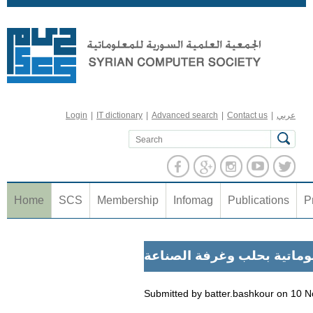
Jump to navigation
عربي
|
Contact us
|
Advanced search
|
IT dictionary
|
Login
Home
SCS
Membership
Infomag
Publications
P
لوماتية بحلب وغرفة الصناعة
Submitted by
batter.bashkour
on
10 N