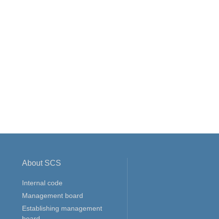
About SCS
Internal code
Management board
Establishing management
board