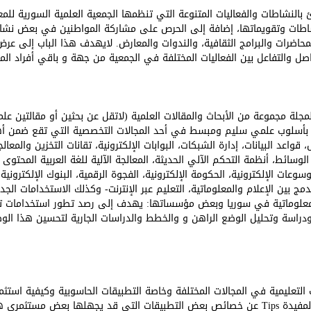
 بالنشاطات والفعاليات المتنوعة التي تنظمها الجمعية العلمية السورية لل
شاطات وتقويماتها، إضافة إلى الحرص على مشاركة المواطنين في بعض نشا
، المحاضرات والبرامج الثقافية، والندوات والمعارض. لايهدف هذا الباب إلى ع
صل والتفاعل بين الفعاليات المختلفة في الجمعية من جهة و باقي أفراد ال
جلة مجموعة من الأبحاث والمقالات العلمية (لاتقل عن بحثين أو مقالتين ع
يثة بأسلوب علمي سليم ومبسط في أحد المجالات التخصصية التي تقع ضمن أه
اعد البيانات، إدارة الشبكات، البوابات الإلكترونية، تقانات التخزين والمعالج
وسائط، أنظمة التحكم الآلي الحديثة، المعالجة الآلية للغة العربية المحتوى 
سوعات الإلكترونية، الحكومة الإلكترونية، الفجوة الرقمية، البنوك الإلكترونية،
 الدمج بين الإعلام والمعلوماتية، التعليم عبر الإنترنت- وكذلك الاستخدامات 
ع المعلوماتية في سوريا وبعض مؤسساتها: يهدف إلى رصد تطور استخدامات تق
دراسة وتحليل الوضع الراهن و والخطط والدراسات الجارية لتحسين هذا الوض
تعليمية في المجالات المختلفة وخاصة التطبيقات الحاسوبية وكيفية استثما
الممكن تقديم بعض التلميحات المفيدة Tips عن خصائص بعض التطبيقات التي قد يجهلها ب