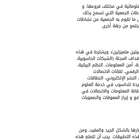
معلوماتية في مختلف فروعها، و
طات الجمعية التي تسمح بذلك
رض ما تقوم به الجمعية من نشاطات
مجتمع من جهة أخرى
لميتين متميزتين)، ويشترط في هذه
داف المجلة (الشبكات الحاسوبية،
ة، أمن المعلومات، النظم البيانية،
الرقمي، تقانات الاتصالات
 النشر الإلكتروني، النطاقات
الجديدة للحاسوب في خدمة العلوم
انة المعلومات والاتصالات في
ع و إبراز المعوقات والصعوبات
رها بالشكل الجيد والمفيد، ومن
عض مستثمري هذه التطبيقات. يجب أن تتمتع هذه