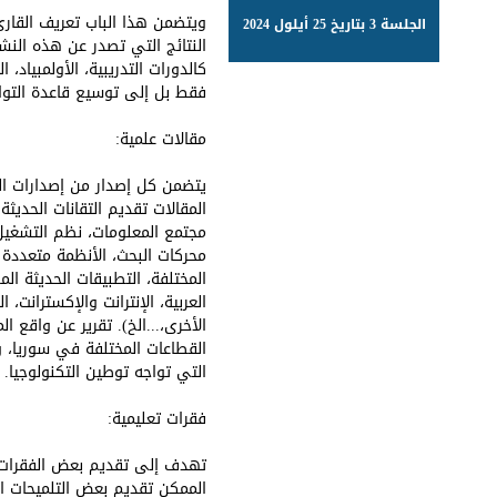
ويتضمن هذا الباب تعريف القارئ
الجلسة 3 بتاريخ 25 أيلول 2024
النتائج التي تصدر عن هذه الن
كالدورات التدريبية، الأولمبياد
فقط بل إلى توسيع قاعدة التوا
مقالات علمية:
يتضمن كل إصدار من إصدارات الم
المقالات تقديم التقانات الحد
مجتمع المعلومات، نظم التشغيل، قو
محركات البحث، الأنظمة متعددة ال
المختلفة، التطبيقات الحديثة المو
العربية، الإنترانت والإكسترانت،
الأخرى،...الخ). تقرير عن واق
القطاعات المختلفة في سوريا، و
التي تواجه توطين التكنولوجيا.
فقرات تعليمية:
تهدف إلى تقديم بعض الفقرات ال